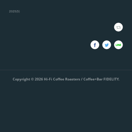
2025
(
5
)
Copyright ©
2026
Hi-Fi Coffee Roasters / Coffee+Bar FIDELITY
.