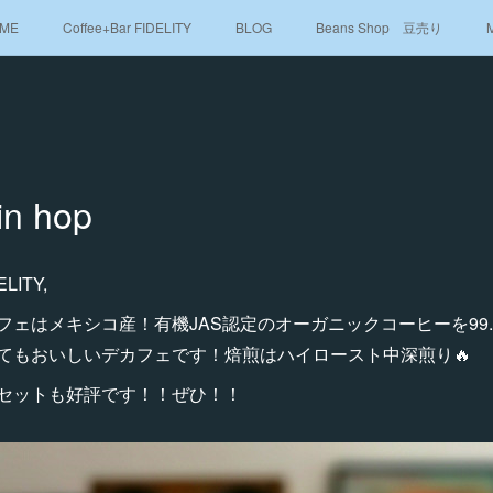
ME
Coffee+Bar FIDELITY
BLOG
Beans Shop 豆売り
in hop
LITY,
ェはメキシコ産！有機JAS認定のオーガニックコーヒーを99
てもおいしいデカフェです！焙煎はハイロースト中深煎り🔥
セットも好評です！！ぜひ！！