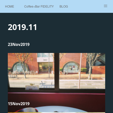
HOME
Coffee+Bar FIDELITY
BLOG
Beans Shop 豆売り
MAP
2019
.
11
23
Nov
2019
15
Nov
2019