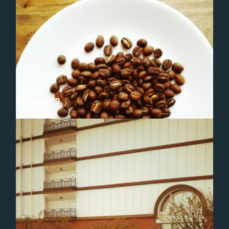
dance monkey
01
Nov
2019
倉敷駅前、Coffee+bar FIDELITY, 本日23日は祝日で定休日すが、フィ
デリティはオープンしています☕本日のコーヒーは、「グアテマラ、イ
ル・インヘルト農園」ぜひ！※25日（月）は、オヤスミさせていただ…
garden of earthly delights