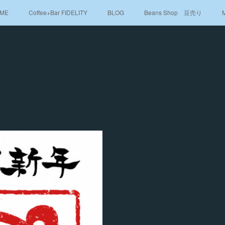
ME
Coffee+Bar FIDELITY
BLOG
Beans Shop 豆売り